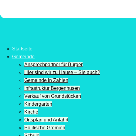
Startseite
Gemeinde
Ansprechpartner für Bürger
Hier sind wir zu Hause – Sie auch?
Gemeinde in Zahlen
Infrastruktur Bergenhusen
Verkauf von Grundstücken
Kindergarten
Kirche
Ortsplan und Anfahrt
Politische Gremien
Schule