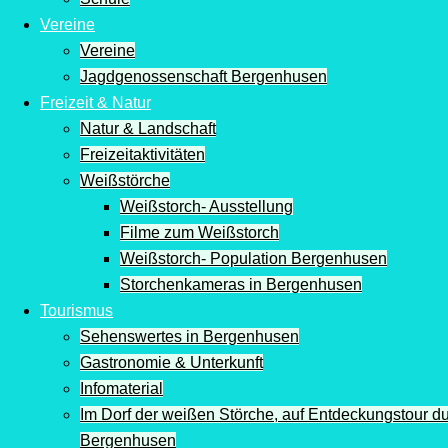
Vereine
Vereine
Jagdgenossenschaft Bergenhusen
Freizeit & Natur
Natur & Landschaft
Freizeitaktivitäten
Weißstörche
Weißstorch- Ausstellung
Filme zum Weißstorch
Weißstorch- Population Bergenhusen
Storchenkameras in Bergenhusen
Tourismus
Sehenswertes in Bergenhusen
Gastronomie & Unterkunft
Infomaterial
Im Dorf der weißen Störche, auf Entdeckungstour d
Bergenhusen