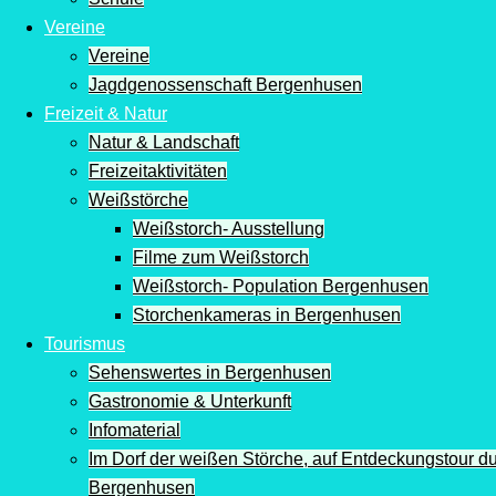
Vereine
Vereine
Jagdgenossenschaft Bergenhusen
Freizeit & Natur
Natur & Landschaft
Freizeitaktivitäten
Weißstörche
Weißstorch- Ausstellung
Filme zum Weißstorch
Weißstorch- Population Bergenhusen
Storchenkameras in Bergenhusen
Tourismus
Sehenswertes in Bergenhusen
Gastronomie & Unterkunft
Infomaterial
Im Dorf der weißen Störche, auf Entdeckungstour d
Bergenhusen