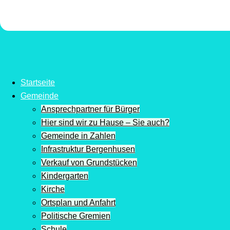
Startseite
Gemeinde
Ansprechpartner für Bürger
Hier sind wir zu Hause – Sie auch?
Gemeinde in Zahlen
Infrastruktur Bergenhusen
Verkauf von Grundstücken
Kindergarten
Kirche
Ortsplan und Anfahrt
Politische Gremien
Schule