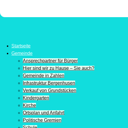
Startseite
Gemeinde
Ansprechpartner für Bürger
Hier sind wir zu Hause – Sie auch?
Gemeinde in Zahlen
Infrastruktur Bergenhusen
Verkauf von Grundstücken
Kindergarten
Kirche
Ortsplan und Anfahrt
Politische Gremien
Schule