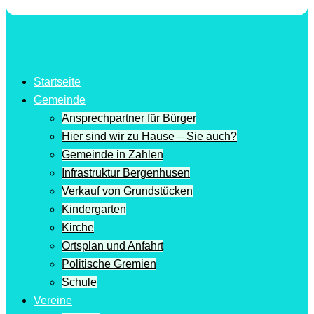
Startseite
Gemeinde
Ansprechpartner für Bürger
Hier sind wir zu Hause – Sie auch?
Gemeinde in Zahlen
Infrastruktur Bergenhusen
Verkauf von Grundstücken
Kindergarten
Kirche
Ortsplan und Anfahrt
Politische Gremien
Schule
Vereine