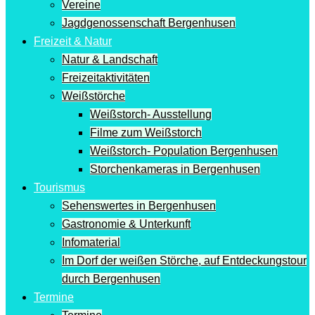
Vereine
Jagdgenossenschaft Bergenhusen
Freizeit & Natur
Natur & Landschaft
Freizeitaktivitäten
Weißstörche
Weißstorch- Ausstellung
Filme zum Weißstorch
Weißstorch- Population Bergenhusen
Storchenkameras in Bergenhusen
Tourismus
Sehenswertes in Bergenhusen
Gastronomie & Unterkunft
Infomaterial
Im Dorf der weißen Störche, auf Entdeckungstour
durch Bergenhusen
Termine