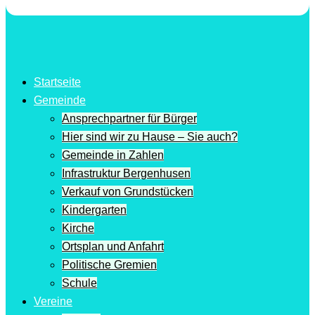
Startseite
Gemeinde
Ansprechpartner für Bürger
Hier sind wir zu Hause – Sie auch?
Gemeinde in Zahlen
Infrastruktur Bergenhusen
Verkauf von Grundstücken
Kindergarten
Kirche
Ortsplan und Anfahrt
Politische Gremien
Schule
Vereine