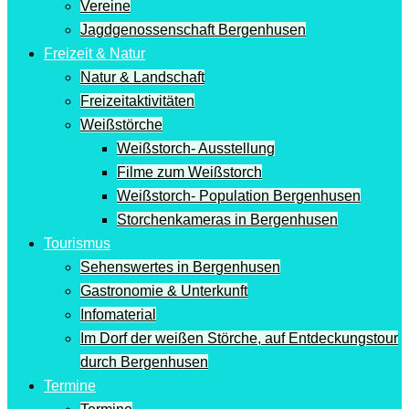
Vereine
Jagdgenossenschaft Bergenhusen
Freizeit & Natur
Natur & Landschaft
Freizeitaktivitäten
Weißstörche
Weißstorch- Ausstellung
Filme zum Weißstorch
Weißstorch- Population Bergenhusen
Storchenkameras in Bergenhusen
Tourismus
Sehenswertes in Bergenhusen
Gastronomie & Unterkunft
Infomaterial
Im Dorf der weißen Störche, auf Entdeckungstour
durch Bergenhusen
Termine