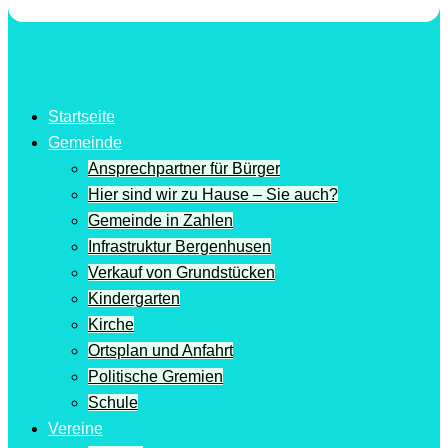
Startseite
Gemeinde
Ansprechpartner für Bürger
Hier sind wir zu Hause – Sie auch?
Gemeinde in Zahlen
Infrastruktur Bergenhusen
Verkauf von Grundstücken
Kindergarten
Kirche
Ortsplan und Anfahrt
Politische Gremien
Schule
Vereine