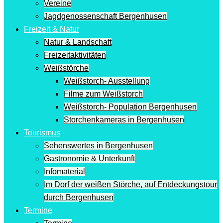
Vereine
Jagdgenossenschaft Bergenhusen
Freizeit & Natur
Natur & Landschaft
Freizeitaktivitäten
Weißstörche
Weißstorch- Ausstellung
Filme zum Weißstorch
Weißstorch- Population Bergenhusen
Storchenkameras in Bergenhusen
Tourismus
Sehenswertes in Bergenhusen
Gastronomie & Unterkunft
Infomaterial
Im Dorf der weißen Störche, auf Entdeckungstour
durch Bergenhusen
Termine