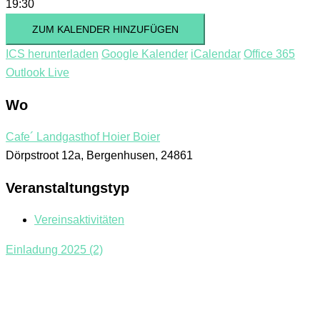
19:30
ZUM KALENDER HINZUFÜGEN
ICS herunterladen
Google Kalender
iCalendar
Office 365
Outlook Live
Wo
Cafe´ Landgasthof Hoier Boier
Dörpstroot 12a, Bergenhusen, 24861
Veranstaltungstyp
Vereinsaktivitäten
Einladung 2025 (2)