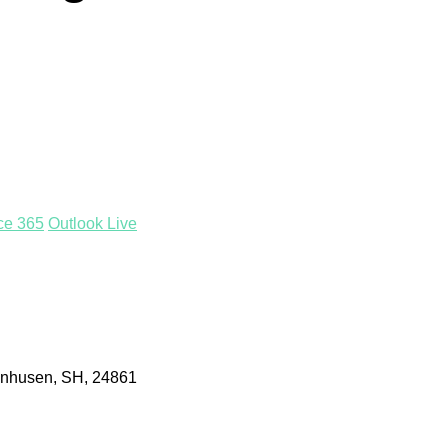
ice 365
Outlook Live
genhusen, SH, 24861