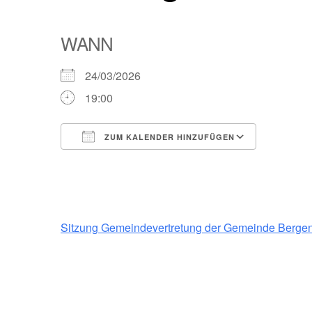
WANN
24/03/2026
19:00
ZUM KALENDER HINZUFÜGEN
ICS herunterladen
Google Kalender
iCalendar
Office 365
Outlook Live
Sitzung Gemeindevertretung der Gemeinde Bergen