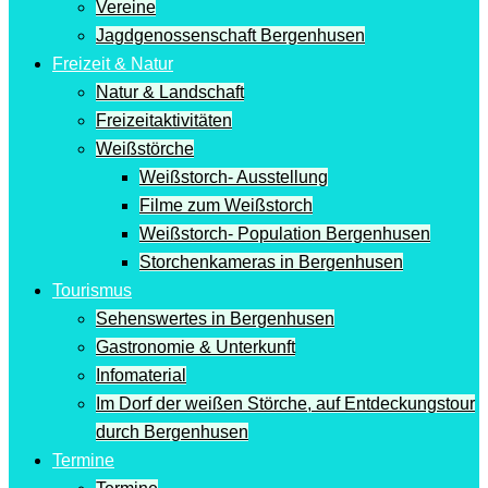
Vereine
Jagdgenossenschaft Bergenhusen
Freizeit & Natur
Natur & Landschaft
Freizeitaktivitäten
Weißstörche
Weißstorch- Ausstellung
Filme zum Weißstorch
Weißstorch- Population Bergenhusen
Storchenkameras in Bergenhusen
Tourismus
Sehenswertes in Bergenhusen
Gastronomie & Unterkunft
Infomaterial
Im Dorf der weißen Störche, auf Entdeckungstour
durch Bergenhusen
Termine