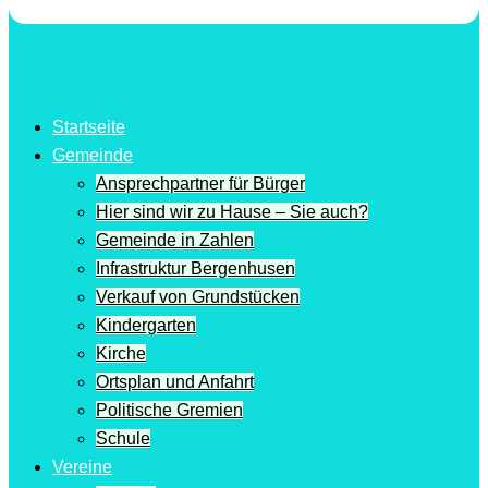
Startseite
Gemeinde
Ansprechpartner für Bürger
Hier sind wir zu Hause – Sie auch?
Gemeinde in Zahlen
Infrastruktur Bergenhusen
Verkauf von Grundstücken
Kindergarten
Kirche
Ortsplan und Anfahrt
Politische Gremien
Schule
Vereine