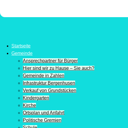
Startseite
Gemeinde
Ansprechpartner für Bürger
Hier sind wir zu Hause – Sie auch?
Gemeinde in Zahlen
Infrastruktur Bergenhusen
Verkauf von Grundstücken
Kindergarten
Kirche
Ortsplan und Anfahrt
Politische Gremien
Schule