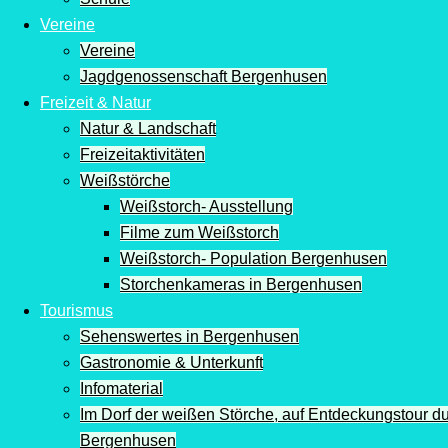
Vereine
Vereine
Jagdgenossenschaft Bergenhusen
Freizeit & Natur
Natur & Landschaft
Freizeitaktivitäten
Weißstörche
Weißstorch- Ausstellung
Filme zum Weißstorch
Weißstorch- Population Bergenhusen
Storchenkameras in Bergenhusen
Tourismus
Sehenswertes in Bergenhusen
Gastronomie & Unterkunft
Infomaterial
Im Dorf der weißen Störche, auf Entdeckungstour d
Bergenhusen