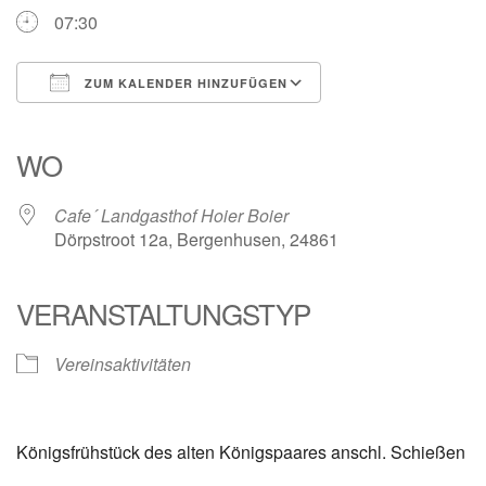
07:30
ZUM KALENDER HINZUFÜGEN
ICS herunterladen
Google Kalender
iCalendar
Office 365
Outlook Live
WO
Cafe´ Landgasthof Hoier Boier
Dörpstroot 12a, Bergenhusen, 24861
VERANSTALTUNGSTYP
Vereinsaktivitäten
Königsfrühstück des alten Königspaares anschl. Schießen