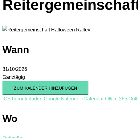
Reitergemeinschaft
Wann
31/10/2026
Ganztägig
ZUM KALENDER HINZUFÜGEN
ICS herunterladen
Google Kalender
iCalendar
Office 365
Outl
Wo