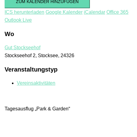
ZUM KALENDER HINZUFÜGEN
ICS herunterladen
Google Kalender
iCalendar
Office 365
Outlook Live
Wo
Gut Stockseehof
Stockseehof 2, Stocksee, 24326
Veranstaltungstyp
Vereinsaktivitäten
Tagesausflug „Park & Garden“