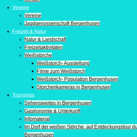
Vereine
Vereine
Jagdgenossenschaft Bergenhusen
Freizeit & Natur
Natur & Landschaft
Freizeitaktivitäten
Weißstörche
Weißstorch- Ausstellung
Filme zum Weißstorch
Weißstorch- Population Bergenhusen
Storchenkameras in Bergenhusen
Tourismus
Sehenswertes in Bergenhusen
Gastronomie & Unterkunft
Infomaterial
Im Dorf der weißen Störche, auf Entdeckungstour d
Bergenhusen