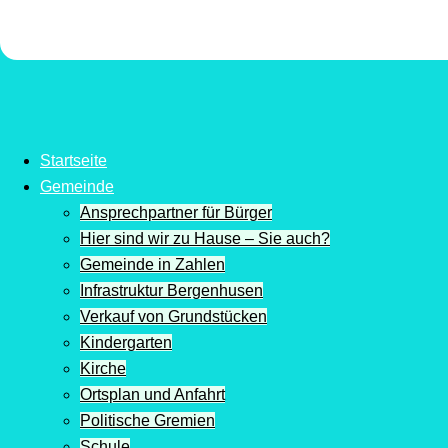
Startseite
Gemeinde
Ansprechpartner für Bürger
Hier sind wir zu Hause – Sie auch?
Gemeinde in Zahlen
Infrastruktur Bergenhusen
Verkauf von Grundstücken
Kindergarten
Kirche
Ortsplan und Anfahrt
Politische Gremien
Schule