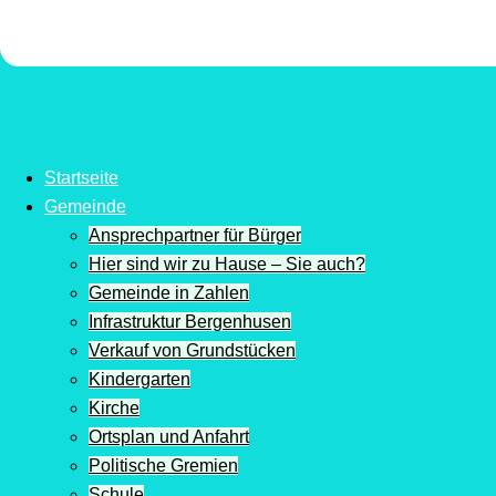
Startseite
Gemeinde
Ansprechpartner für Bürger
Hier sind wir zu Hause – Sie auch?
Gemeinde in Zahlen
Infrastruktur Bergenhusen
Verkauf von Grundstücken
Kindergarten
Kirche
Ortsplan und Anfahrt
Politische Gremien
Schule