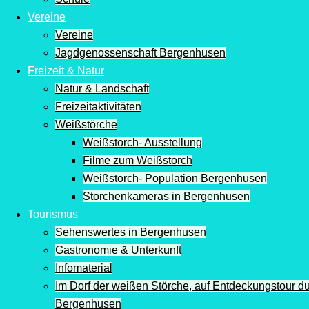
Vereine
Vereine
Jagdgenossenschaft Bergenhusen
Freizeit & Natur
Natur & Landschaft
Freizeitaktivitäten
Weißstörche
Weißstorch- Ausstellung
Filme zum Weißstorch
Weißstorch- Population Bergenhusen
Storchenkameras in Bergenhusen
Tourismus
Sehenswertes in Bergenhusen
Gastronomie & Unterkunft
Infomaterial
Im Dorf der weißen Störche, auf Entdeckungstour d
Bergenhusen