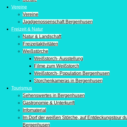
Vereine
Vereine
Jagdgenossenschaft Bergenhusen
Freizeit & Natur
Natur & Landschaft
Freizeitaktivitäten
Weißstörche
Weißstorch- Ausstellung
Filme zum Weißstorch
Weißstorch- Population Bergenhusen
Storchenkameras in Bergenhusen
Tourismus
Sehenswertes in Bergenhusen
Gastronomie & Unterkunft
Infomaterial
Im Dorf der weißen Störche, auf Entdeckungstour d
Bergenhusen