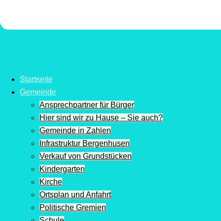
Startseite
Gemeinde
Ansprechpartner für Bürger
Hier sind wir zu Hause – Sie auch?
Gemeinde in Zahlen
Infrastruktur Bergenhusen
Verkauf von Grundstücken
Kindergarten
Kirche
Ortsplan und Anfahrt
Politische Gremien
Schule