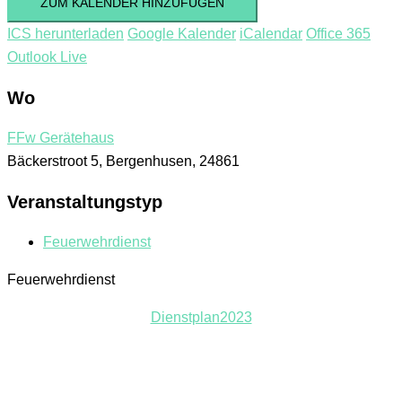
ZUM KALENDER HINZUFÜGEN
ICS herunterladen
Google Kalender
iCalendar
Office 365
Outlook Live
Wo
FFw Gerätehaus
Bäckerstroot 5, Bergenhusen, 24861
Veranstaltungstyp
Feuerwehrdienst
Feuerwehrdienst
Dienstplan2023