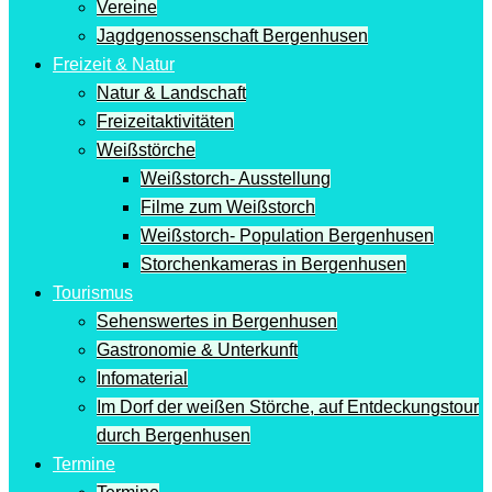
Vereine
Jagdgenossenschaft Bergenhusen
Freizeit & Natur
Natur & Landschaft
Freizeitaktivitäten
Weißstörche
Weißstorch- Ausstellung
Filme zum Weißstorch
Weißstorch- Population Bergenhusen
Storchenkameras in Bergenhusen
Tourismus
Sehenswertes in Bergenhusen
Gastronomie & Unterkunft
Infomaterial
Im Dorf der weißen Störche, auf Entdeckungstour
durch Bergenhusen
Termine