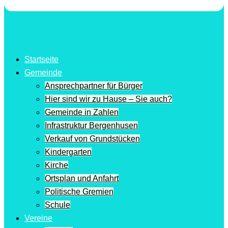
Startseite
Gemeinde
Ansprechpartner für Bürger
Hier sind wir zu Hause – Sie auch?
Gemeinde in Zahlen
Infrastruktur Bergenhusen
Verkauf von Grundstücken
Kindergarten
Kirche
Ortsplan und Anfahrt
Politische Gremien
Schule
Vereine