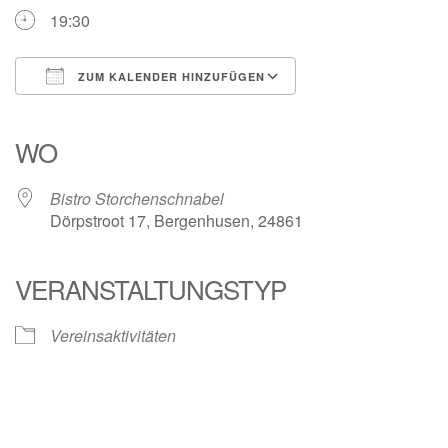
19:30
ZUM KALENDER HINZUFÜGEN
ICS herunterladen
Google Kalender
iCalendar
Office 365
Outlook Live
WO
Bistro Storchenschnabel
Dörpstroot 17, Bergenhusen, 24861
VERANSTALTUNGSTYP
Vereinsaktivitäten