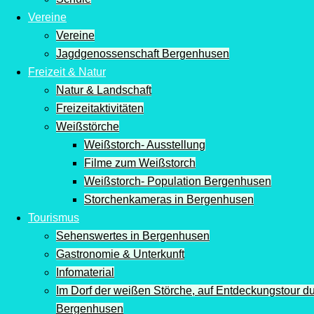
Vereine
Vereine
Jagdgenossenschaft Bergenhusen
Freizeit & Natur
Natur & Landschaft
Freizeitaktivitäten
Weißstörche
Weißstorch- Ausstellung
Filme zum Weißstorch
Weißstorch- Population Bergenhusen
Storchenkameras in Bergenhusen
Tourismus
Sehenswertes in Bergenhusen
Gastronomie & Unterkunft
Infomaterial
Im Dorf der weißen Störche, auf Entdeckungstour d
Bergenhusen