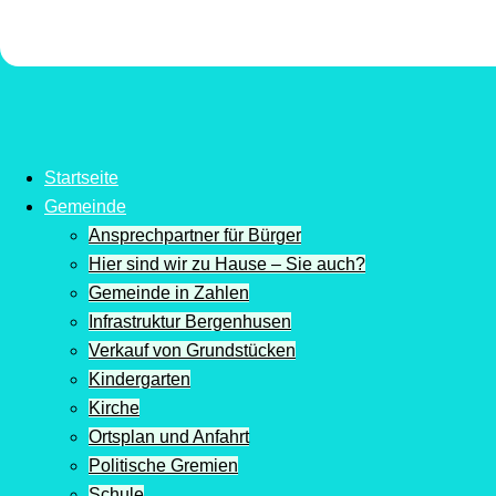
Startseite
Gemeinde
Ansprechpartner für Bürger
Hier sind wir zu Hause – Sie auch?
Gemeinde in Zahlen
Infrastruktur Bergenhusen
Verkauf von Grundstücken
Kindergarten
Kirche
Ortsplan und Anfahrt
Politische Gremien
Schule