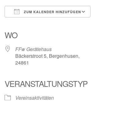
ZUM KALENDER HINZUFÜGEN
ICS herunterladen
Google Kalender
iCalendar
Office 365
Outlook Live
WO
FFw Gerätehaus
Bäckerstroot 5, Bergenhusen,
24861
VERANSTALTUNGSTYP
Vereinsaktivitäten