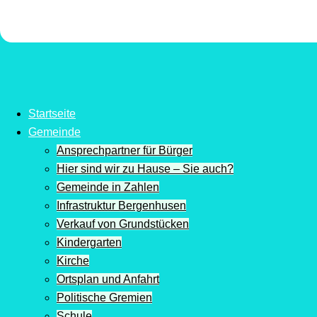
Startseite
Gemeinde
Ansprechpartner für Bürger
Hier sind wir zu Hause – Sie auch?
Gemeinde in Zahlen
Infrastruktur Bergenhusen
Verkauf von Grundstücken
Kindergarten
Kirche
Ortsplan und Anfahrt
Politische Gremien
Schule