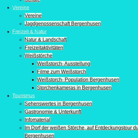
Vereine
Vereine
Jagdgenossenschaft Bergenhusen
Freizeit & Natur
Natur & Landschaft
Freizeitaktivitäten
Weißstörche
Weißstorch- Ausstellung
Filme zum Weißstorch
Weißstorch- Population Bergenhusen
Storchenkameras in Bergenhusen
Tourismus
Sehenswertes in Bergenhusen
Gastronomie & Unterkunft
Infomaterial
Im Dorf der weißen Störche, auf Entdeckungstour d
Bergenhusen