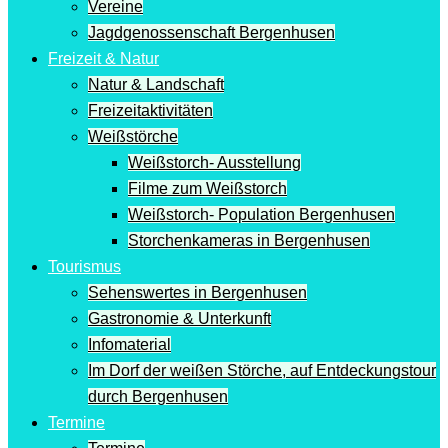
Vereine
Jagdgenossenschaft Bergenhusen
Freizeit & Natur
Natur & Landschaft
Freizeitaktivitäten
Weißstörche
Weißstorch- Ausstellung
Filme zum Weißstorch
Weißstorch- Population Bergenhusen
Storchenkameras in Bergenhusen
Tourismus
Sehenswertes in Bergenhusen
Gastronomie & Unterkunft
Infomaterial
Im Dorf der weißen Störche, auf Entdeckungstour
durch Bergenhusen
Termine