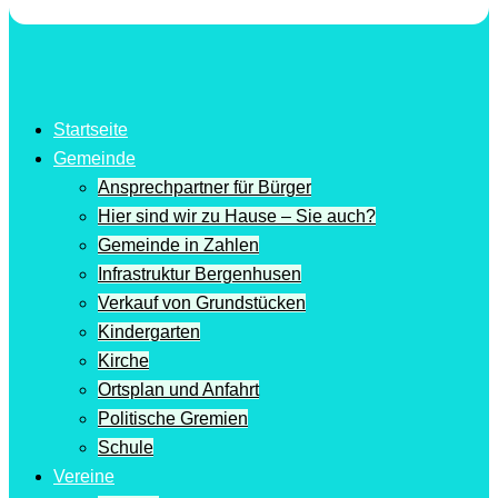
Startseite
Gemeinde
Ansprechpartner für Bürger
Hier sind wir zu Hause – Sie auch?
Gemeinde in Zahlen
Infrastruktur Bergenhusen
Verkauf von Grundstücken
Kindergarten
Kirche
Ortsplan und Anfahrt
Politische Gremien
Schule
Vereine