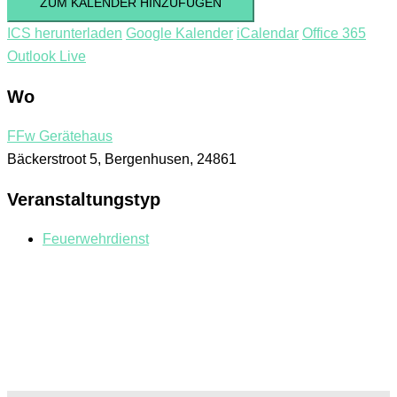
ZUM KALENDER HINZUFÜGEN
ICS herunterladen
Google Kalender
iCalendar
Office 365
Outlook Live
Wo
FFw Gerätehaus
Bäckerstroot 5, Bergenhusen, 24861
Veranstaltungstyp
Feuerwehrdienst