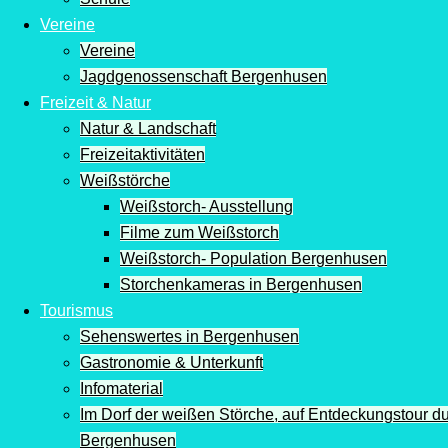
Vereine
Vereine
Jagdgenossenschaft Bergenhusen
Freizeit & Natur
Natur & Landschaft
Freizeitaktivitäten
Weißstörche
Weißstorch- Ausstellung
Filme zum Weißstorch
Weißstorch- Population Bergenhusen
Storchenkameras in Bergenhusen
Tourismus
Sehenswertes in Bergenhusen
Gastronomie & Unterkunft
Infomaterial
Im Dorf der weißen Störche, auf Entdeckungstour d
Bergenhusen