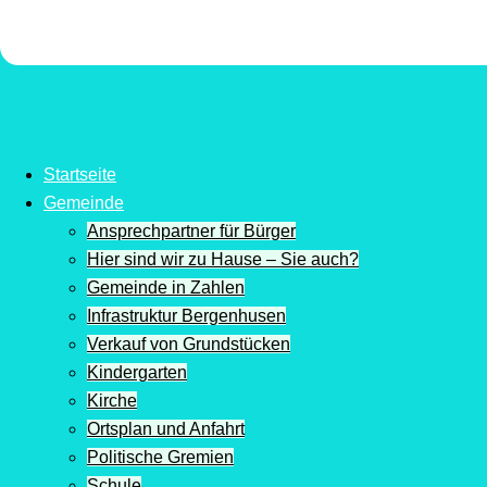
Startseite
Gemeinde
Ansprechpartner für Bürger
Hier sind wir zu Hause – Sie auch?
Gemeinde in Zahlen
Infrastruktur Bergenhusen
Verkauf von Grundstücken
Kindergarten
Kirche
Ortsplan und Anfahrt
Politische Gremien
Schule