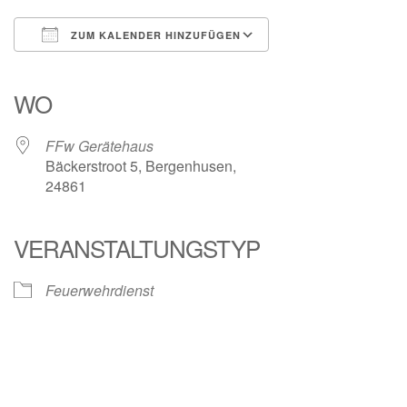
ZUM KALENDER HINZUFÜGEN
ICS herunterladen
Google Kalender
iCalendar
Office 365
Outlook Live
WO
FFw Gerätehaus
Bäckerstroot 5, Bergenhusen,
24861
VERANSTALTUNGSTYP
Feuerwehrdienst