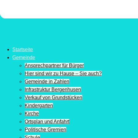
Startseite
Gemeinde
Ansprechpartner für Bürger
Hier sind wir zu Hause – Sie auch?
Gemeinde in Zahlen
Infrastruktur Bergenhusen
Verkauf von Grundstücken
Kindergarten
Kirche
Ortsplan und Anfahrt
Politische Gremien
Schule