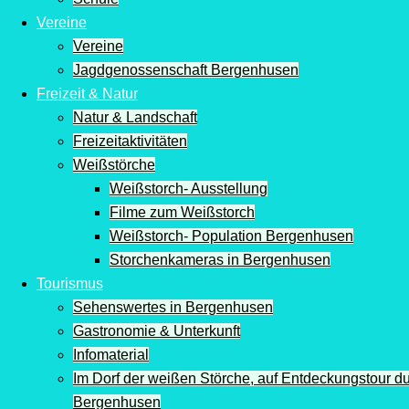
Vereine
Vereine
Jagdgenossenschaft Bergenhusen
Freizeit & Natur
Natur & Landschaft
Freizeitaktivitäten
Weißstörche
Weißstorch- Ausstellung
Filme zum Weißstorch
Weißstorch- Population Bergenhusen
Storchenkameras in Bergenhusen
Tourismus
Sehenswertes in Bergenhusen
Gastronomie & Unterkunft
Infomaterial
Im Dorf der weißen Störche, auf Entdeckungstour d
Bergenhusen