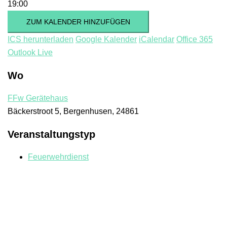
19:00
ZUM KALENDER HINZUFÜGEN
ICS herunterladen
Google Kalender
iCalendar
Office 365
Outlook Live
Wo
FFw Gerätehaus
Bäckerstroot 5, Bergenhusen, 24861
Veranstaltungstyp
Feuerwehrdienst