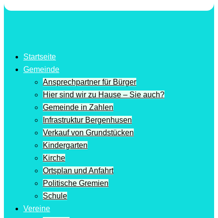
Startseite
Gemeinde
Ansprechpartner für Bürger
Hier sind wir zu Hause – Sie auch?
Gemeinde in Zahlen
Infrastruktur Bergenhusen
Verkauf von Grundstücken
Kindergarten
Kirche
Ortsplan und Anfahrt
Politische Gremien
Schule
Vereine