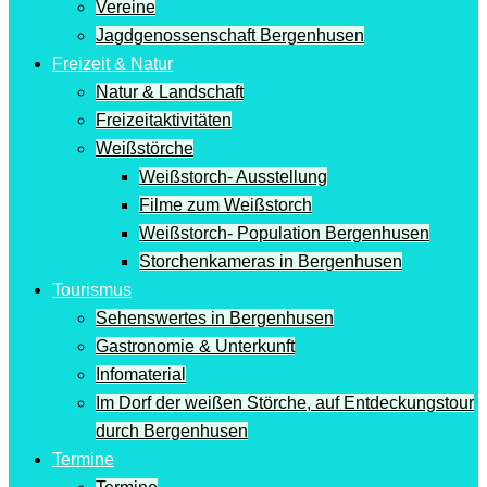
Vereine
Jagdgenossenschaft Bergenhusen
Freizeit & Natur
Natur & Landschaft
Freizeitaktivitäten
Weißstörche
Weißstorch- Ausstellung
Filme zum Weißstorch
Weißstorch- Population Bergenhusen
Storchenkameras in Bergenhusen
Tourismus
Sehenswertes in Bergenhusen
Gastronomie & Unterkunft
Infomaterial
Im Dorf der weißen Störche, auf Entdeckungstour
durch Bergenhusen
Termine