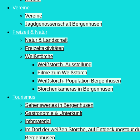
Vereine
Vereine
Jagdgenossenschaft Bergenhusen
Freizeit & Natur
Natur & Landschaft
Freizeitaktivitäten
Weißstörche
Weißstorch- Ausstellung
Filme zum Weißstorch
Weißstorch- Population Bergenhusen
Storchenkameras in Bergenhusen
Tourismus
Sehenswertes in Bergenhusen
Gastronomie & Unterkunft
Infomaterial
Im Dorf der weißen Störche, auf Entdeckungstour d
Bergenhusen