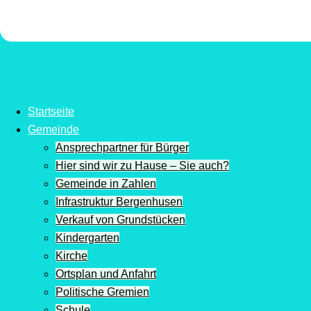
Startseite
Gemeinde
Ansprechpartner für Bürger
Hier sind wir zu Hause – Sie auch?
Gemeinde in Zahlen
Infrastruktur Bergenhusen
Verkauf von Grundstücken
Kindergarten
Kirche
Ortsplan und Anfahrt
Politische Gremien
Schule