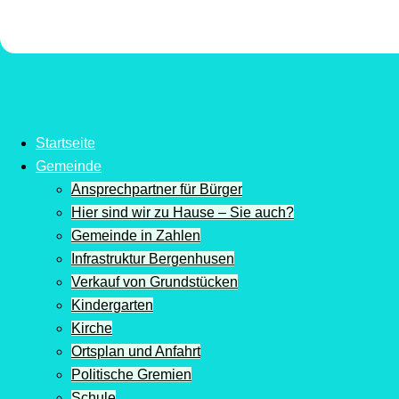
Startseite
Gemeinde
Ansprechpartner für Bürger
Hier sind wir zu Hause – Sie auch?
Gemeinde in Zahlen
Infrastruktur Bergenhusen
Verkauf von Grundstücken
Kindergarten
Kirche
Ortsplan und Anfahrt
Politische Gremien
Schule