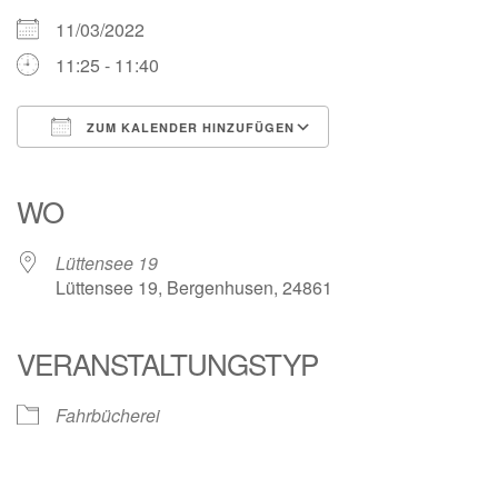
11/03/2022
11:25 - 11:40
ZUM KALENDER HINZUFÜGEN
ICS herunterladen
Google Kalender
iCalendar
Office 365
Outlook Live
WO
Lüttensee 19
Lüttensee 19, Bergenhusen, 24861
VERANSTALTUNGSTYP
Fahrbücherei