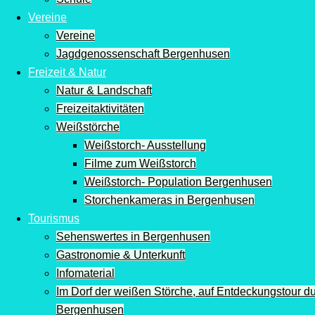
Vereine
Vereine
Jagdgenossenschaft Bergenhusen
Freizeit & Natur
Natur & Landschaft
Freizeitaktivitäten
Weißstörche
Weißstorch- Ausstellung
Filme zum Weißstorch
Weißstorch- Population Bergenhusen
Storchenkameras in Bergenhusen
Tourismus
Sehenswertes in Bergenhusen
Gastronomie & Unterkunft
Infomaterial
Im Dorf der weißen Störche, auf Entdeckungstour d
Bergenhusen