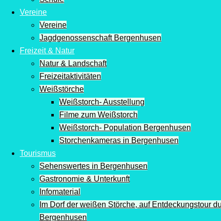
Vereine
Vereine
Jagdgenossenschaft Bergenhusen
Freizeit & Natur
Natur & Landschaft
Freizeitaktivitäten
Weißstörche
Weißstorch- Ausstellung
Filme zum Weißstorch
Weißstorch- Population Bergenhusen
Storchenkameras in Bergenhusen
Tourismus
Sehenswertes in Bergenhusen
Gastronomie & Unterkunft
Infomaterial
Im Dorf der weißen Störche, auf Entdeckungstour d
Bergenhusen