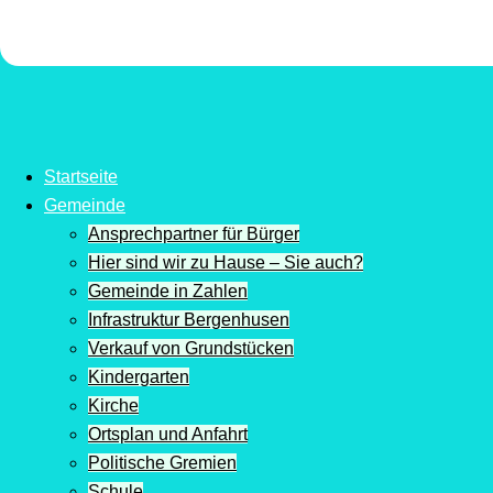
Startseite
Gemeinde
Ansprechpartner für Bürger
Hier sind wir zu Hause – Sie auch?
Gemeinde in Zahlen
Infrastruktur Bergenhusen
Verkauf von Grundstücken
Kindergarten
Kirche
Ortsplan und Anfahrt
Politische Gremien
Schule