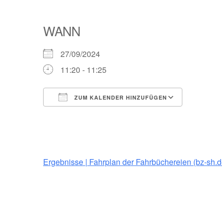
WANN
27/09/2024
11:20 - 11:25
ZUM KALENDER HINZUFÜGEN
ICS herunterladen
Google Kalender
iCalendar
Office 365
Outlook Live
Ergebnisse | Fahrplan der Fahrbüchereien (bz-sh.d