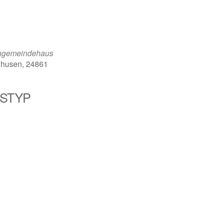
engemeindehaus
nhusen, 24861
STYP