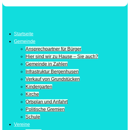
Startseite
Gemeinde
Ansprechpartner für Bürger
Hier sind wir zu Hause – Sie auch?
Gemeinde in Zahlen
Infrastruktur Bergenhusen
Verkauf von Grundstücken
Kindergarten
Kirche
Ortsplan und Anfahrt
Politische Gremien
Schule
Vereine