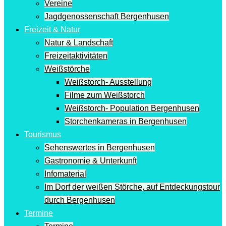
Vereine
Jagdgenossenschaft Bergenhusen
Freizeit & Natur
Natur & Landschaft
Freizeitaktivitäten
Weißstörche
Weißstorch- Ausstellung
Filme zum Weißstorch
Weißstorch- Population Bergenhusen
Storchenkameras in Bergenhusen
Tourismus
Sehenswertes in Bergenhusen
Gastronomie & Unterkunft
Infomaterial
Im Dorf der weißen Störche, auf Entdeckungstour
durch Bergenhusen
Termine