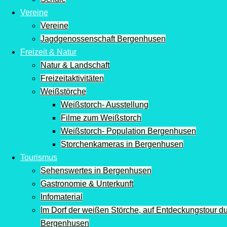
Vereine
Vereine
Jagdgenossenschaft Bergenhusen
Freizeit & Natur
Natur & Landschaft
Freizeitaktivitäten
Weißstörche
Weißstorch- Ausstellung
Filme zum Weißstorch
Weißstorch- Population Bergenhusen
Storchenkameras in Bergenhusen
Tourismus
Sehenswertes in Bergenhusen
Gastronomie & Unterkunft
Infomaterial
Im Dorf der weißen Störche, auf Entdeckungstour d
Bergenhusen