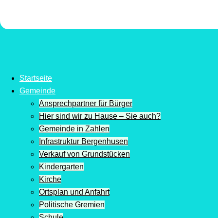
Startseite
Gemeinde
Ansprechpartner für Bürger
Hier sind wir zu Hause – Sie auch?
Gemeinde in Zahlen
Infrastruktur Bergenhusen
Verkauf von Grundstücken
Kindergarten
Kirche
Ortsplan und Anfahrt
Politische Gremien
Schule