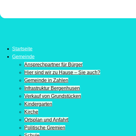
Startseite
Gemeinde
Ansprechpartner für Bürger
Hier sind wir zu Hause – Sie auch?
Gemeinde in Zahlen
Infrastruktur Bergenhusen
Verkauf von Grundstücken
Kindergarten
Kirche
Ortsplan und Anfahrt
Politische Gremien
Schule