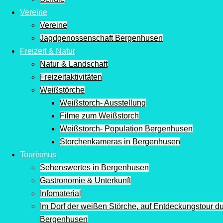
Vereine
Vereine
Jagdgenossenschaft Bergenhusen
Freizeit & Natur
Natur & Landschaft
Freizeitaktivitäten
Weißstörche
Weißstorch- Ausstellung
Filme zum Weißstorch
Weißstorch- Population Bergenhusen
Storchenkameras in Bergenhusen
Tourismus
Sehenswertes in Bergenhusen
Gastronomie & Unterkunft
Infomaterial
Im Dorf der weißen Störche, auf Entdeckungstour d
Bergenhusen