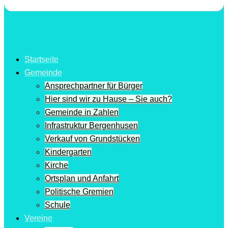
Startseite
Gemeinde
Ansprechpartner für Bürger
Hier sind wir zu Hause – Sie auch?
Gemeinde in Zahlen
Infrastruktur Bergenhusen
Verkauf von Grundstücken
Kindergarten
Kirche
Ortsplan und Anfahrt
Politische Gremien
Schule
Vereine