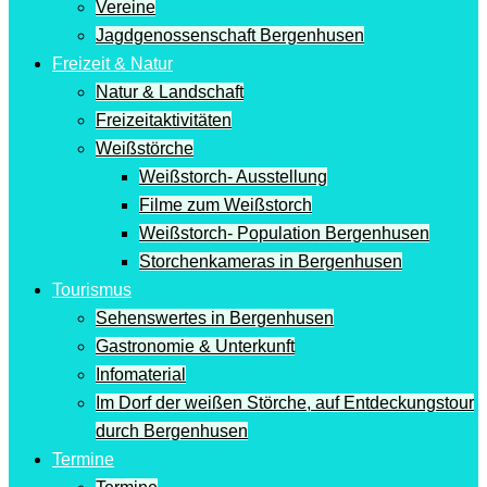
Vereine
Jagdgenossenschaft Bergenhusen
Freizeit & Natur
Natur & Landschaft
Freizeitaktivitäten
Weißstörche
Weißstorch- Ausstellung
Filme zum Weißstorch
Weißstorch- Population Bergenhusen
Storchenkameras in Bergenhusen
Tourismus
Sehenswertes in Bergenhusen
Gastronomie & Unterkunft
Infomaterial
Im Dorf der weißen Störche, auf Entdeckungstour
durch Bergenhusen
Termine