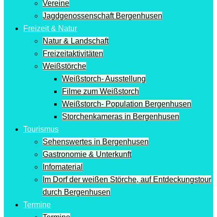
Vereine
Jagdgenossenschaft Bergenhusen
Freizeit & Natur
Natur & Landschaft
Freizeitaktivitäten
Weißstörche
Weißstorch- Ausstellung
Filme zum Weißstorch
Weißstorch- Population Bergenhusen
Storchenkameras in Bergenhusen
Tourismus
Sehenswertes in Bergenhusen
Gastronomie & Unterkunft
Infomaterial
Im Dorf der weißen Störche, auf Entdeckungstour
durch Bergenhusen
Termine