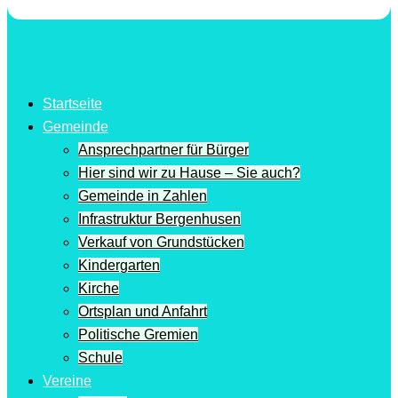
Startseite
Gemeinde
Ansprechpartner für Bürger
Hier sind wir zu Hause – Sie auch?
Gemeinde in Zahlen
Infrastruktur Bergenhusen
Verkauf von Grundstücken
Kindergarten
Kirche
Ortsplan und Anfahrt
Politische Gremien
Schule
Vereine