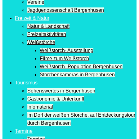
Vereine
Jagdgenossenschaft Bergenhusen
Freizeit & Natur
Natur & Landschaft
Freizeitaktivitäten
Weißstörche
Weißstorch- Ausstellung
Filme zum Weißstorch
Weißstorch- Population Bergenhusen
Storchenkameras in Bergenhusen
Tourismus
Sehenswertes in Bergenhusen
Gastronomie & Unterkunft
Infomaterial
Im Dorf der weißen Störche, auf Entdeckungstour
durch Bergenhusen
Termine