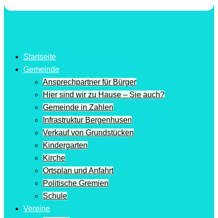
Startseite
Gemeinde
Ansprechpartner für Bürger
Hier sind wir zu Hause – Sie auch?
Gemeinde in Zahlen
Infrastruktur Bergenhusen
Verkauf von Grundstücken
Kindergarten
Kirche
Ortsplan und Anfahrt
Politische Gremien
Schule
Vereine