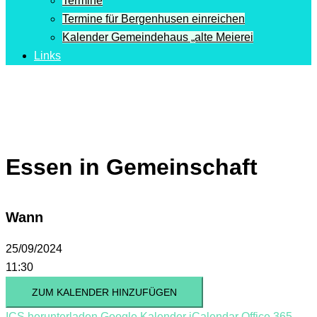
Termine
Termine für Bergenhusen einreichen
Kalender Gemeindehaus „alte Meierei
Links
Essen in Gemeinschaft
Wann
25/09/2024
11:30
ZUM KALENDER HINZUFÜGEN
ICS herunterladen
Google Kalender
iCalendar
Office 365