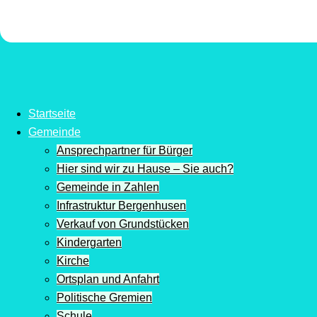
Startseite
Gemeinde
Ansprechpartner für Bürger
Hier sind wir zu Hause – Sie auch?
Gemeinde in Zahlen
Infrastruktur Bergenhusen
Verkauf von Grundstücken
Kindergarten
Kirche
Ortsplan und Anfahrt
Politische Gremien
Schule