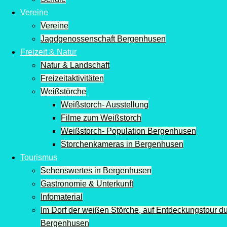
Vereine
Vereine
Jagdgenossenschaft Bergenhusen
Freizeit & Natur
Natur & Landschaft
Freizeitaktivitäten
Weißstörche
Weißstorch- Ausstellung
Filme zum Weißstorch
Weißstorch- Population Bergenhusen
Storchenkameras in Bergenhusen
Tourismus
Sehenswertes in Bergenhusen
Gastronomie & Unterkunft
Infomaterial
Im Dorf der weißen Störche, auf Entdeckungstour d
Bergenhusen