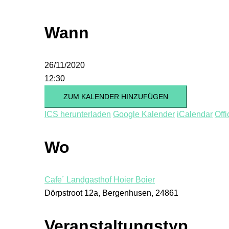
Wann
26/11/2020
12:30
ZUM KALENDER HINZUFÜGEN
ICS herunterladen
Google Kalender
iCalendar
Off
Wo
Cafe´ Landgasthof Hoier Boier
Dörpstroot 12a, Bergenhusen, 24861
Veranstaltungstyp