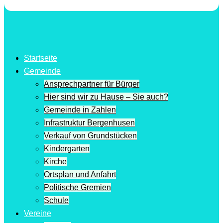
Startseite
Gemeinde
Ansprechpartner für Bürger
Hier sind wir zu Hause – Sie auch?
Gemeinde in Zahlen
Infrastruktur Bergenhusen
Verkauf von Grundstücken
Kindergarten
Kirche
Ortsplan und Anfahrt
Politische Gremien
Schule
Vereine