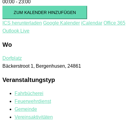
00:00 - 23:00
ZUM KALENDER HINZUFÜGEN
ICS herunterladen
Google Kalender
iCalendar
Office 365
Outlook Live
Wo
Dorfplatz
Bäckerstroot 1, Bergenhusen, 24861
Veranstaltungstyp
Fahrbücherei
Feuerwehrdienst
Gemeinde
Vereinsaktivitäten