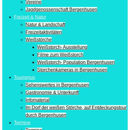
Vereine
Jagdgenossenschaft Bergenhusen
Freizeit & Natur
Natur & Landschaft
Freizeitaktivitäten
Weißstörche
Weißstorch- Ausstellung
Filme zum Weißstorch
Weißstorch- Population Bergenhusen
Storchenkameras in Bergenhusen
Tourismus
Sehenswertes in Bergenhusen
Gastronomie & Unterkunft
Infomaterial
Im Dorf der weißen Störche, auf Entdeckungstour
durch Bergenhusen
Termine