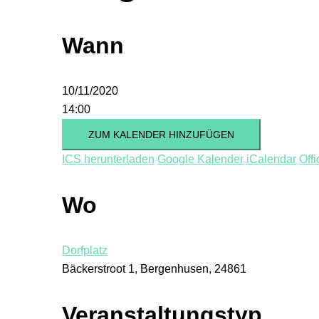
Wann
10/11/2020
14:00
ZUM KALENDER HINZUFÜGEN
ICS herunterladen
Google Kalender
iCalendar
Off
Wo
Dorfplatz
Bäckerstroot 1, Bergenhusen, 24861
Veranstaltungstyp